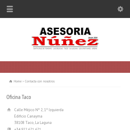
Home
Contacta con nosotros
Oficina Taco
Calle Méjico Nº 2, 1º Izquierda
Edificio Canayma
38108 Taco, La Laguna
+34 922 671 671