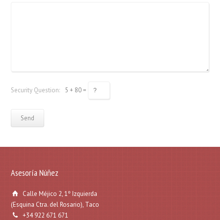
Security Question:
5 + 80 =
Asesoría Núñez
Calle Méjico 2, 1º Izquierda
(Esquina Ctra. del Rosario), Taco
+34 922 671 671