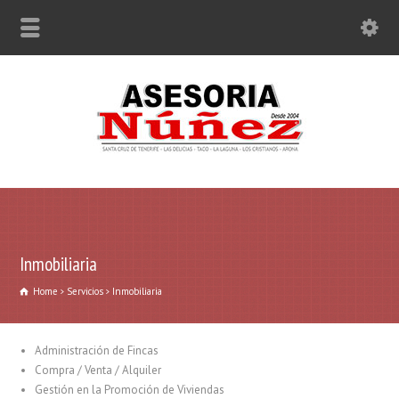
Inmobiliaria
Home
Servicios
Inmobiliaria
Administración de Fincas
Compra / Venta / Alquiler
Gestión en la Promoción de Viviendas