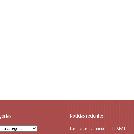
gorías
Noticias recientes
orías
Las “cartas del miedo” de la AEAT