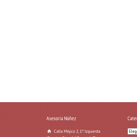
Asesoría Núñez
Cate
Categ
Calle Méjico 2, 1º Izquierda