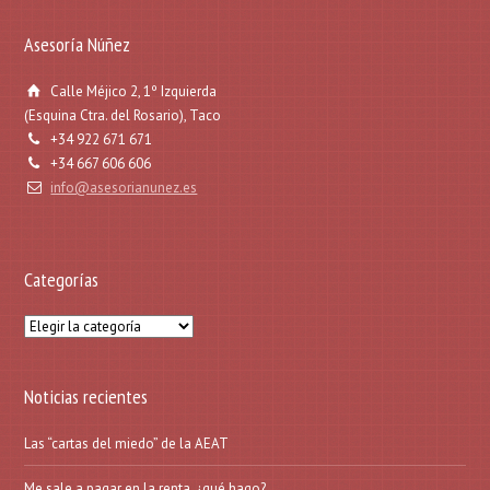
Asesoría Núñez
Calle Méjico 2, 1º Izquierda
(Esquina Ctra. del Rosario), Taco
+34 922 671 671
+34 667 606 606
info@asesorianunez.es
Categorías
Categorías
Noticias recientes
Las “cartas del miedo” de la AEAT
Me sale a pagar en la renta, ¿qué hago?