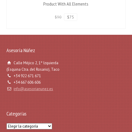
Product With All Elements
$90
$75
Asesoría Núñez
Calle Méjico 2, 1º Izquierda
(Esquina Ctra. del Rosario), Taco
+34 922 671 671
+34 667 606 606
info@asesorianunez.es
Categorías
Categorías