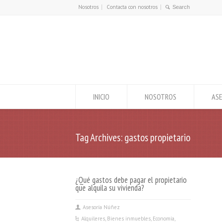
Nosotros
Contacta con nosotros
INICIO
NOSOTROS
ASE
Tag Archives: gastos propietario
¿Qué gastos debe pagar el propietario
que alquila su vivienda?
Asesoría Núñez
Alquileres
,
Bienes inmuebles
,
Economía
,