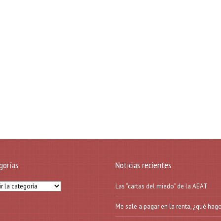
gorías
Noticias recientes
orías
Las “cartas del miedo” de la AEAT
Me sale a pagar en la renta, ¿qué hag