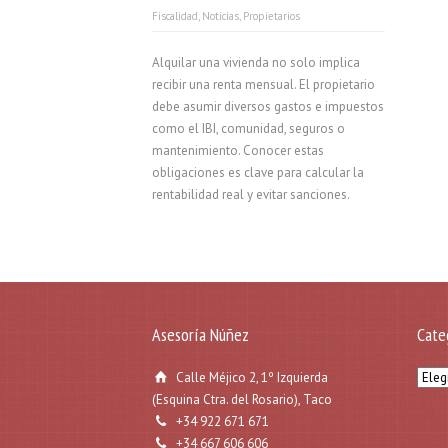
Fiscalidad
,
Noticias
,
Propietarios
Alquilar una vivienda no solo implica
recibir una renta mensual. El propietario
debe asumir diversos gastos e impuestos
como el IBI, comunidad, seguros o
mantenimiento. Conocer estas
obligaciones es clave para calcular la
rentabilidad real y evitar sanciones.
Asesoría Núñez
Cate
Categ
Calle Méjico 2, 1º Izquierda
(Esquina Ctra. del Rosario), Taco
+34 922 671 671
+34 667 606 606