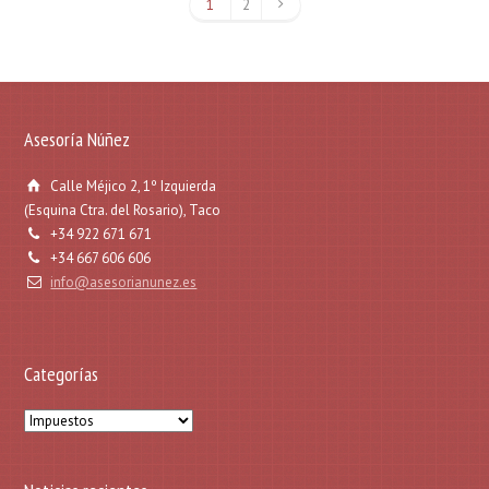
1
2
Asesoría Núñez
Calle Méjico 2, 1º Izquierda
(Esquina Ctra. del Rosario), Taco
+34 922 671 671
+34 667 606 606
info@asesorianunez.es
Categorías
Categorías