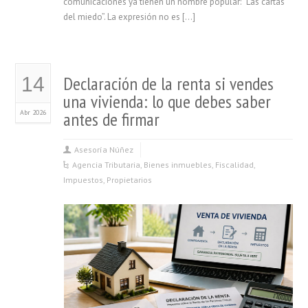
comunicaciones ya tienen un nombre popular: “Las cartas
del miedo”. La expresión no es […]
Declaración de la renta si vendes
14
una vivienda: lo que debes saber
Abr 2026
antes de firmar
Asesoría Núñez
Agencia Tributaria
,
Bienes inmuebles
,
Fiscalidad
,
Impuestos
,
Propietarios