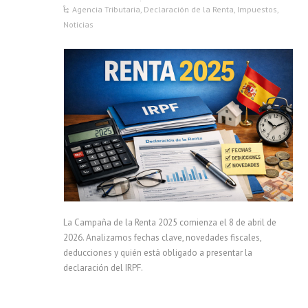
Agencia Tributaria
,
Declaración de la Renta
,
Impuestos
,
Noticias
La Campaña de la Renta 2025 comienza el 8 de abril de
2026. Analizamos fechas clave, novedades fiscales,
deducciones y quién está obligado a presentar la
declaración del IRPF.