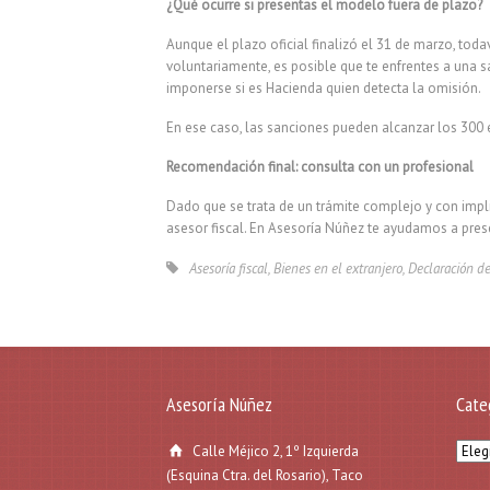
¿Qué ocurre si presentas el modelo fuera de plazo?
Aunque el plazo oficial finalizó el 31 de marzo, tod
voluntariamente, es posible que te enfrentes a una
imponerse si es Hacienda quien detecta la omisión.
En ese caso, las sanciones pueden alcanzar los 300 
Recomendación final: consulta con un profesional
Dado que se trata de un trámite complejo y con imp
asesor fiscal. En Asesoría Núñez te ayudamos a pres
Asesoría fiscal
,
Bienes en el extranjero
,
Declaración de
Asesoría Núñez
Cate
Categ
Calle Méjico 2, 1º Izquierda
(Esquina Ctra. del Rosario), Taco