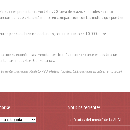
avía puedes presentar el modelo 720 fuera de plazo. Si decides hacerlo
 sanción, aunque esta será menor en comparación con las multas que pueden
euros por cada bien no declarado, con un mínimo de 10.000 euros.
licaciones económicas importantes, lo más recomendable es acudir a un
entar tus impuestos. Consúltanos.
 la renta
,
hacienda
,
Modelo 720
,
Multas fiscales
,
Obligaciones fiscales
,
renta 2024
gorías
Noticias recientes
orías
Las “cartas del miedo” de la AEAT