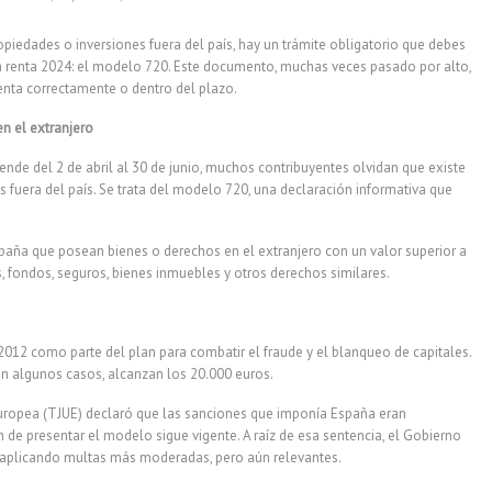
opiedades o inversiones fuera del país, hay un trámite obligatorio que debes
la renta 2024: el modelo 720. Este documento, muchas veces pasado por alto,
senta correctamente o dentro del plazo.
n el extranjero
ende del 2 de abril al 30 de junio, muchos contribuyentes olvidan que existe
 fuera del país. Se trata del modelo 720, una declaración informativa que
spaña que posean bienes o derechos en el extranjero con un valor superior a
s, fondos, seguros, bienes inmuebles y otros derechos similares.
2012 como parte del plan para combatir el fraude y el blanqueo de capitales.
n algunos casos, alcanzan los 20.000 euros.
Europea (TJUE) declaró que las sanciones que imponía España eran
n de presentar el modelo sigue vigente. A raíz de esa sentencia, el Gobierno
 aplicando multas más moderadas, pero aún relevantes.