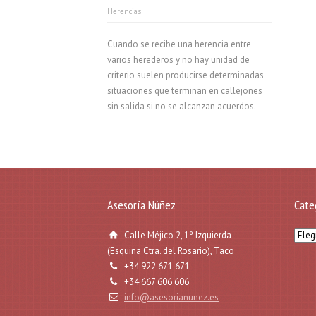
Herencias
Cuando se recibe una herencia entre
varios herederos y no hay unidad de
criterio suelen producirse determinadas
situaciones que terminan en callejones
sin salida si no se alcanzan acuerdos.
Asesoría Núñez
Cate
Categ
Calle Méjico 2, 1º Izquierda
(Esquina Ctra. del Rosario), Taco
+34 922 671 671
+34 667 606 606
info@asesorianunez.es