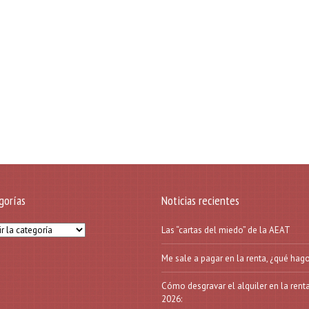
gorías
Noticias recientes
orías
Las “cartas del miedo” de la AEAT
Me sale a pagar en la renta, ¿qué hag
Cómo desgravar el alquiler en la rent
2026: