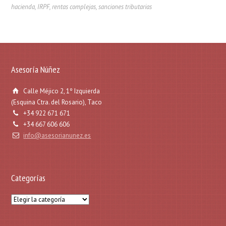
hacienda
,
IRPF
,
rentas complejas
,
sanciones tributarias
Asesoría Núñez
Calle Méjico 2, 1º Izquierda
(Esquina Ctra. del Rosario), Taco
+34 922 671 671
+34 667 606 606
info@asesorianunez.es
Categorías
Categorías