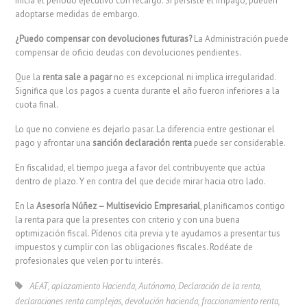
inicia el periodo ejecutivo con recargo. Si persiste el impago, pueden
adoptarse medidas de embargo.
¿Puedo compensar con devoluciones futuras?
La Administración puede
compensar de oficio deudas con devoluciones pendientes.
Que la
renta sale a pagar
no es excepcional ni implica irregularidad.
Significa que los pagos a cuenta durante el año fueron inferiores a la
cuota final.
Lo que no conviene es dejarlo pasar. La diferencia entre gestionar el
pago y afrontar una
sanción declaración renta
puede ser considerable.
En fiscalidad, el tiempo juega a favor del contribuyente que actúa
dentro de plazo. Y en contra del que decide mirar hacia otro lado.
En la
Asesoría Núñez – Multisevicio Empresarial
, planificamos contigo
la renta para que la presentes con criterio y con una buena
optimización fiscal. Pídenos cita previa y te ayudamos a presentar tus
impuestos y cumplir con las obligaciones fiscales. Rodéate de
profesionales que velen por tu interés.
AEAT
,
aplazamiento Hacienda
,
Autónomo
,
Declaración de la renta
,
declaraciones renta complejas
,
devolución hacienda
,
fraccionamiento renta
,