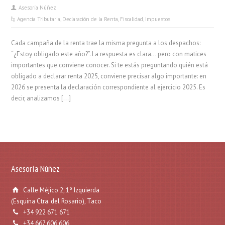
Asesoría Núñez
Agencia Tributaria
,
Declaración de la Renta
,
Fiscalidad
,
Impuestos
Cada campaña de la renta trae la misma pregunta a los despachos:
“¿Estoy obligado este año?”. La respuesta es clara… pero con matices
importantes que conviene conocer. Si te estás preguntando quién está
obligado a declarar renta 2025, conviene precisar algo importante: en
2026 se presenta la declaración correspondiente al ejercicio 2025. Es
decir, analizamos […]
Asesoría Núñez
Calle Méjico 2, 1º Izquierda
(Esquina Ctra. del Rosario), Taco
+34 922 671 671
+34 667 606 606