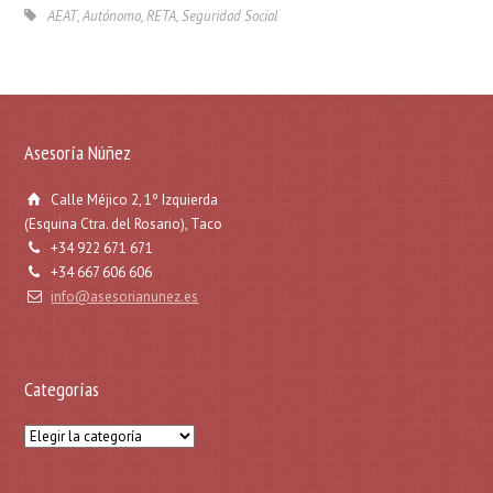
AEAT
,
Autónomo
,
RETA
,
Seguridad Social
Asesoría Núñez
Calle Méjico 2, 1º Izquierda
(Esquina Ctra. del Rosario), Taco
+34 922 671 671
+34 667 606 606
info@asesorianunez.es
Categorías
Categorías