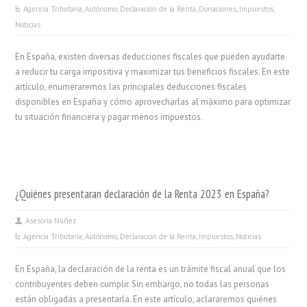
Agencia Tributaria
,
Autónomo
,
Declaración de la Renta
,
Donaciones
,
Impuestos
,
Noticias
En España, existen diversas deducciones fiscales que pueden ayudarte
a reducir tu carga impositiva y maximizar tus beneficios fiscales. En este
artículo, enumeraremos las principales deducciones fiscales
disponibles en España y cómo aprovecharlas al máximo para optimizar
tu situación financiera y pagar menos impuestos.
¿Quiénes presentaran declaración de la Renta 2023 en España?
Asesoría Núñez
Agencia Tributaria
,
Autónomo
,
Declaración de la Renta
,
Impuestos
,
Noticias
En España, la declaración de la renta es un trámite fiscal anual que los
contribuyentes deben cumplir. Sin embargo, no todas las personas
están obligadas a presentarla. En este artículo, aclararemos quiénes