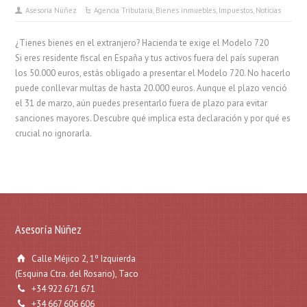
Asesoría Núñez
Agencia Tributaria
,
Bienes inmuebles
,
Impuestos
,
Noticias
¿Tienes bienes en el extranjero? Hacienda te exige el Modelo 720
Si eres residente fiscal en España y tus activos fuera del país superan
los 50.000 euros, estás obligado a presentar el Modelo 720. No hacerlo
puede conllevar multas de hasta 20.000 euros. Aunque el plazo venció
el 31 de marzo, aún puedes presentarlo fuera de plazo para evitar
sanciones mayores. Descubre qué implica esta declaración y por qué es
crucial no ignorarla.
Asesoría Núñez
Calle Méjico 2, 1º Izquierda
(Esquina Ctra. del Rosario), Taco
+34 922 671 671
+34 667 606 606