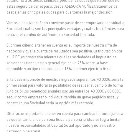
autónomo a Sociedad Limitada, pero tienes dudas que hacen que no
estés seguro de dar el paso, desde ASESORÍA NUÑEZ trataremos de
despejar las principales dudas para que tomes la mejor decisión.
Vamos a analizar cuándo conviene pasar de ser empresario individual a
Sociedad, cuales son las principales ventajas y cuales los trámites para
realizar el cambio de autónomo a Sociedad Limitada.
El primer criterio a tener en cuenta es el importe de nuestra cifra de
negocios y que la cuenta de resultados sea positiva. La tributación por
el I.R.P.F. es progresiva mientras que las sociedades el impuesto de
sociedades tiene un tipo general fijo de un 25% sobre la base
imponible y un tipo reducido de un 15% el primer ejercicio fiscal.
Si la base imponible de nuestros ingresos superan los 40.000€, sería la
primer señal para valorar la posibilidad de realizar el cambio de forma
jurídica. Si los beneficios anuales oscilan entre los 40.000€ y 60.000€,
seguir como empresario individual tendría un grave perjuicio fiscal y
constituir una Sociedad sería la opción más rentable.
Otro factor importante a tener en cuenta para cambiar la forma jurídica
es que al cambiar de persona física a persona jurídica se logra limitar
nuestra responsabilidad al Capital Social aportado y no a nuestro
patrimonio personal.