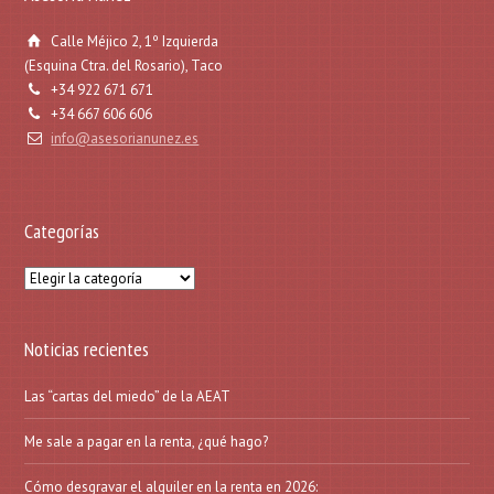
Calle Méjico 2, 1º Izquierda
(Esquina Ctra. del Rosario), Taco
+34 922 671 671
+34 667 606 606
info@asesorianunez.es
Categorías
Categorías
Noticias recientes
Las “cartas del miedo” de la AEAT
Me sale a pagar en la renta, ¿qué hago?
Cómo desgravar el alquiler en la renta en 2026: